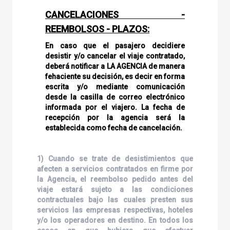
CANCELACIONES -
REEMBOLSOS - PLAZOS:
En caso que el pasajero decidiere
desistir y/o cancelar el viaje contratado,
deberá notificar a LA AGENCIA de manera
fehaciente su decisión, es decir en forma
escrita y/o mediante comunicación
desde la casilla de correo electrónico
informada por el viajero. La fecha de
recepción por la agencia será la
establecida como fecha de cancelación.
1) Cuando se trate de desistimientos que
afecten a servicios contratados en firme por
la Agencia, el reembolso pedido antes del
viaje estará sujeto a las condiciones
contractuales bajo las cuales presten sus
servicios las empresas respectivas, hoteles
y/o los operadores en destino. En todos los